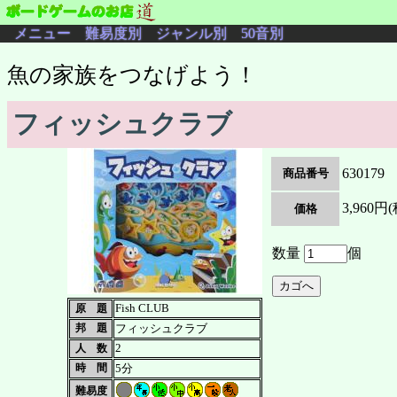
メニュー
難易度別
ジャンル別
50音別
魚の家族をつなげよう！
フィッシュクラブ
630179
商品番号
3,960円
価格
数量
個
Fish CLUB
原 題
邦 題
フィッシュクラブ
2
人 数
時 間
5分
難易度